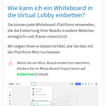
Wie kann ich ein Whiteboard in
die Virtual Lobby einbetten?
Sie können jede Whiteboard-Plattform verwenden,
die die Einbettung Ihrer Boards in andere Websites
ermöglicht und iframe unterstützt.
Wir zeigen Ihnen in diesem Artikel, wie Sie dies mit
der Plattform Miro tun können.
Wenn Sie ein Miro-Board einbetten möchten,
klicken Sie im Menü Board-Exportieren auf
Einbetten
(Embed).