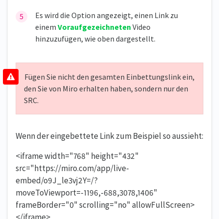
Es wird die Option angezeigt, einen Link zu
einem
Voraufgezeichneten
Video
hinzuzufügen, wie oben dargestellt.
Fügen Sie nicht den gesamten Einbettungslink ein,
den Sie von Miro erhalten haben, sondern nur den
SRC.
Wenn der eingebettete Link zum Beispiel so aussieht:
<iframe width="768" height="432"
src="https://miro.com/app/live-
embed/o9J_le3vj2Y=/?
moveToViewport=-1196,-688,3078,1406"
frameBorder="0" scrolling="no" allowFullScreen>
</iframe>