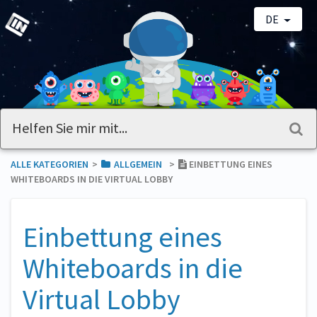
DE
ALLE KATEGORIEN
​>​
​ALLGEMEIN
​>​
EINBETTUNG EINES
WHITEBOARDS IN DIE VIRTUAL LOBBY
Einbettung eines
Whiteboards in die
Virtual Lobby