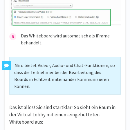
Das Whiteboard wird automatisch als iFrame
behandelt.
Miro bietet Video-, Audio- und Chat-Funktionen, so
dass die Teilnehmer bei der Bearbeitung des
Boards in Echtzeit miteinander kommunizieren
können.
Das ist alles! Sie sind startklar! So sieht ein Raum in
der Virtual Lobby mit einem eingebetteten
Whiteboard aus: