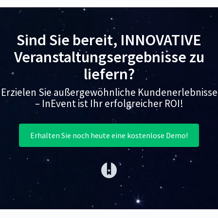
Sind Sie bereit, INNOVATIVE
Veranstaltungsergebnisse zu
liefern?
Erzielen Sie außergewöhnliche Kundenerlebnisse
– InEvent ist Ihr erfolgreicher ROI!
Erhalten Sie noch heute eine kostenlose Demo!
(opens in a new tab)