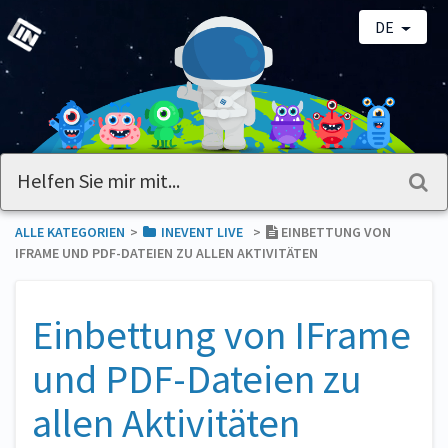
DE
ALLE KATEGORIEN
​>​
​INEVENT LIVE
​>​
EINBETTUNG VON
IFRAME UND PDF-DATEIEN ZU ALLEN AKTIVITÄTEN
Einbettung von IFrame
und PDF-Dateien zu
allen Aktivitäten