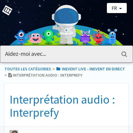
FR
TOUTES LES CATÉGORIES
​>​
​INEVENT LIVE - INEVENT EN DIRECT
>​
INTERPRÉTATION AUDIO : INTERPREFY
Interprétation audio :
Interprefy