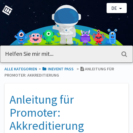
DE
ALLE KATEGORIEN
​>​
​INEVENT PASS
​>​
ANLEITUNG FÜR
PROMOTER: AKKREDITIERUNG
Anleitung für
Promoter:
Akkreditierung