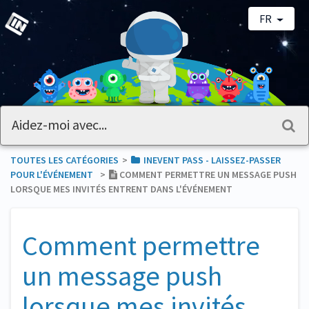
FR
TOUTES LES CATÉGORIES
​>​
​INEVENT PASS - LAISSEZ-PASSER
POUR L'ÉVÉNEMENT
​>​
COMMENT PERMETTRE UN MESSAGE PUSH
LORSQUE MES INVITÉS ENTRENT DANS L'ÉVÉNEMENT
Comment permettre
un message push
lorsque mes invités