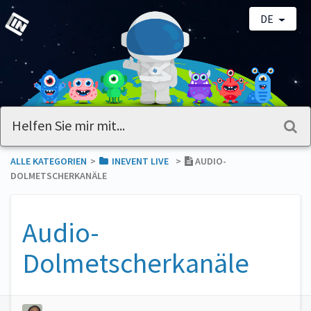
DE
ALLE KATEGORIEN
​>​
​INEVENT LIVE
​>​
AUDIO-
DOLMETSCHERKANÄLE
Audio-
Dolmetscherkanäle