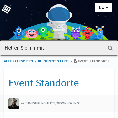
DE
ALLE KATEGORIEN
​>​
​INEVENT START
​>​
EVENT STANDORTE
Event Standorte
AKTUALISIERUNGEN 17/4/26 VON LORENZO