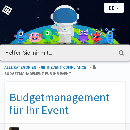
DE
ALLE KATEGORIEN
​>​
​INEVENT COMPLIANCE
​>​
BUDGETMANAGEMENT FÜR IHR EVENT
Budgetmanagement
für Ihr Event