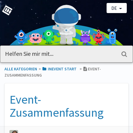
DE
ALLE KATEGORIEN
​>​
​INEVENT START
​>​
EVENT-
ZUSAMMENFASSUNG
Event-
Zusammenfassung