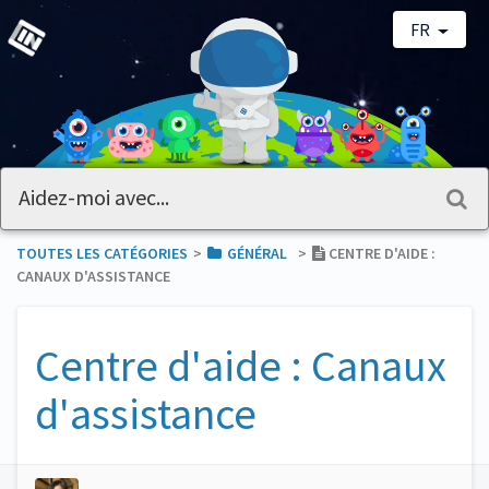
FR
TOUTES LES CATÉGORIES
​>​
​GÉNÉRAL
​>​
CENTRE D'AIDE :
CANAUX D'ASSISTANCE
Centre d'aide : Canaux
d'assistance