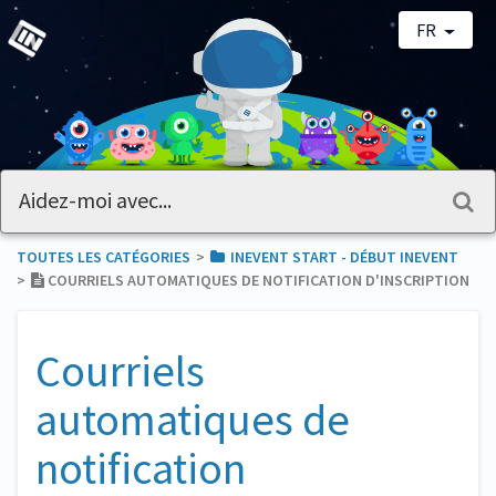
FR
TOUTES LES CATÉGORIES
​>​
​INEVENT START - DÉBUT INEVENT
>​
COURRIELS AUTOMATIQUES DE NOTIFICATION D'INSCRIPTION
Courriels
automatiques de
notification