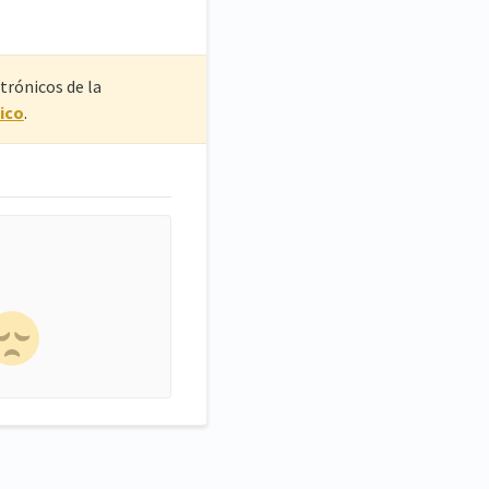
trónicos de la
ico
.