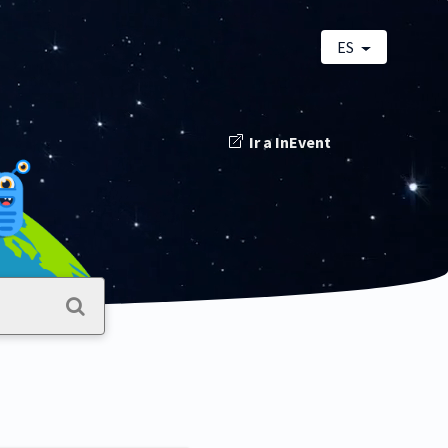
ES
Ir a InEvent