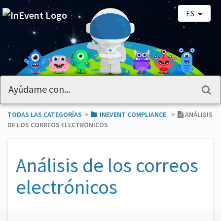
ES
TODAS LAS CATEGORÍAS
​>​
​INEVENT COMPLIANCE
​>​
ANÁLISIS
DE LOS CORREOS ELECTRÓNICOS
Análisis de los correos
electrónicos