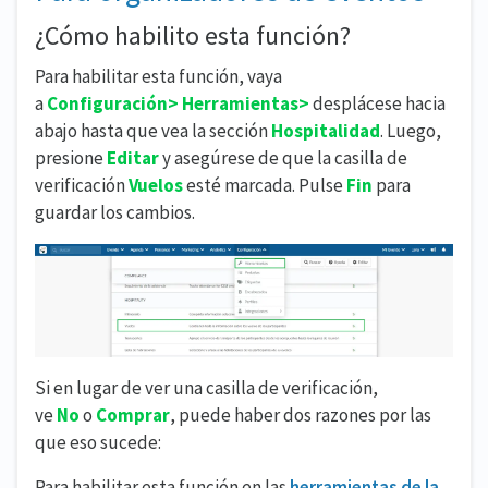
¿Cómo habilito esta función?
Para habilitar esta función, vaya
a
Configuración> Herramientas>
desplácese hacia
abajo hasta que vea la sección
Hospitalidad
. Luego,
presione
Editar
y asegúrese de que la casilla de
verificación
Vuelos
esté marcada. Pulse
Fin
para
guardar los cambios.
Si en lugar de ver una casilla de verificación,
ve
No
o
Comprar
, puede haber dos razones por las
que eso sucede:
Para habilitar esta función en las
herramientas de la