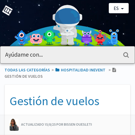
ES
TODAS LAS CATEGORÍAS
​>​
​HOSPITALIDAD INEVENT
​>​
GESTIÓN DE VUELOS
Gestión de vuelos
ACTUALIZADO 15/8/25 POR BISSEN OUESLETI