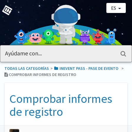
ES
TODAS LAS CATEGORÍAS
​>​
​INEVENT PASS - PASE DE EVENTO
​>​
COMPROBAR INFORMES DE REGISTRO
Comprobar informes
de registro