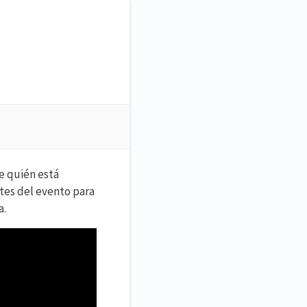
re quién está
ntes del evento para
a.