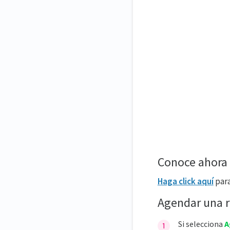
Conoce ahora
Haga click aquí
para
Agendar una 
Si selecciona
A