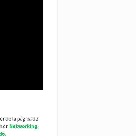
or de la página de
án en
Networking
.
do.