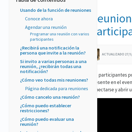
Usando de la función de reuniones
Reunione
Conoce ahora
particip
Agendar una reunión
Programar una reunión con varios
participantes
¿Recibirá una notificación la
persona que invite a la reunión?
ACTUALIZADO 27/1
Si invito a varias personas a una
reunión, ¿recibirán todas una
notificación?
Los participantes p
¿Cómo veo todas mis reuniones?
presente en el even
Página dedicada para reuniones
conectarse y abrir 
¿Cómo cancelo una reunión?
¿Cómo puedo establecer
restricciones?
¿Cómo puedo evaluar una
reunión?