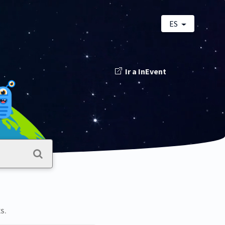
ES
Ir a InEvent
S.