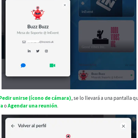
Pedir unirse (ícono de cámara)
, se lo llevará a una pantalla q
ra
o
Agendar una reunión
.