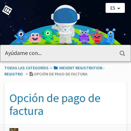
ES
TODAS LAS CATEGORÍAS
​>​
​INEVENT REGISTRATION -
REGISTRO
​>​
OPCIÓN DE PAGO DE FACTURA
Opción de pago de
factura