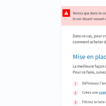
Notez que dans le con
le soi-disant nouvel
Dans ce cas, pour c
comment acheter de
Mise en pla
La meilleure façon
Pour ce faire, suive
Définissez l'a
Créez une
copi
Filtrez la list