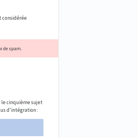
t considérée
x de spam.
s le cinquième sujet
s d'intégration :