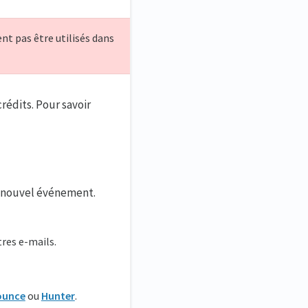
nt pas être utilisés dans
rédits. Pour savoir
n nouvel événement.
res e-mails.
ounce
ou
Hunter
.