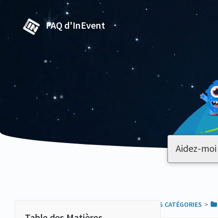
FAQ d'InEvent
TOUTES LES CATÉGORIES
​>​