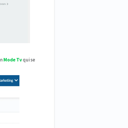
on
Mode Tv
qui se