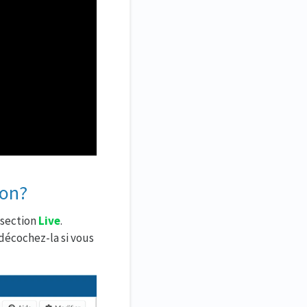
ion?
 section
Live
.
 décochez-la si vous