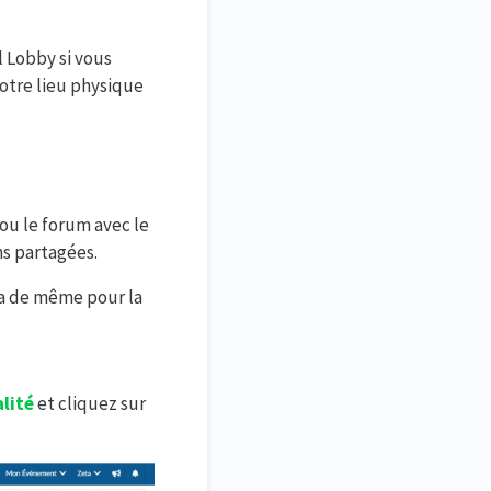
l Lobby si vous
otre lieu physique
 ou le forum avec le
ns partagées.
 va de même pour la
lité
et cliquez sur