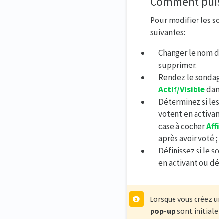
Comment puis-
Pour modifier les s
suivantes:
Changer le nom du
supprimer.
Rendez le sondage
Actif/Visible
dan
Déterminez si les
votent en activan
case à cocher
Aff
après avoir voté ;
Définissez si le 
en activant ou dé
Lorsque vous créez u
pop-up
sont initiale