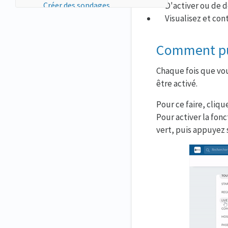
Créer des sondages
D'activer ou de 
Comment puis-je modifier les
Visualisez et con
sondages ?
Comment définir la visibilité de
Comment pui
mes sondages ?
Comment envoyer une notification
pop-up de sondage aux
Chaque fois que vo
participants ?
être activé.
L'ordre des questions des
sondages dans le Virtual Lobby
Pour ce faire, cliqu
Sondages dans Mon Agenda
Pour activer la fon
Comment puis-je supprimer un
vert, puis appuyez
sondage
Réponses reçues et manquantes
Comment puis-je montrer les
résultats du sondage aux
participants ?
Comment puis-je répondre à un
sondage par l'intermédiaire de
l'application ?
Comment puis-je générer un