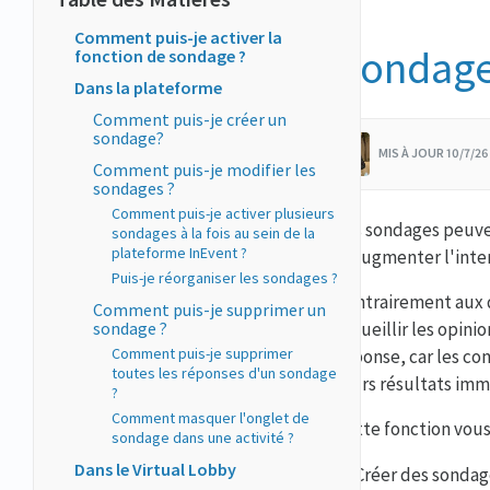
Comment puis-je activer la
Sondag
fonction de sondage ?
Dans la plateforme
Comment puis-je créer un
sondage?
MIS À JOUR 10/7/2
Comment puis-je modifier les
sondages ?
Comment puis-je activer plusieurs
Les sondages peuven
sondages à la fois au sein de la
plateforme InEvent ?
d'augmenter l'inter
Puis-je réorganiser les sondages ?
Contrairement aux q
Comment puis-je supprimer un
sondage ?
recueillir les opini
Comment puis-je supprimer
réponse, car les co
toutes les réponses d'un sondage
leurs résultats im
?
Comment masquer l'onglet de
Cette fonction vou
sondage dans une activité ?
Dans le Virtual Lobby
Créer des sondag