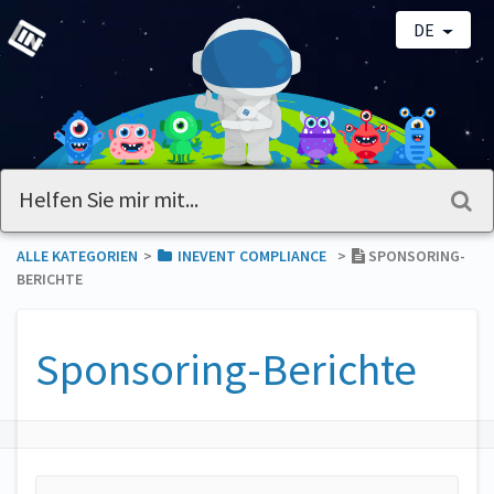
DE
ALLE KATEGORIEN
​>​
​INEVENT COMPLIANCE
​>​
SPONSORING-
BERICHTE
Sponsoring-Berichte