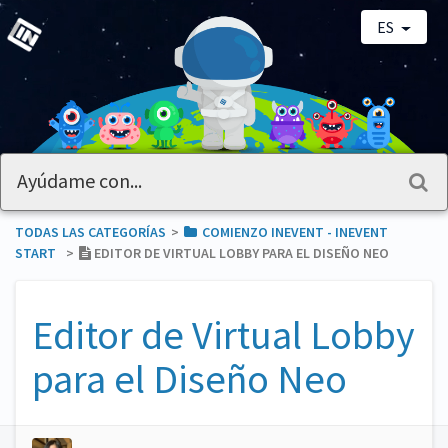
ES
TODAS LAS CATEGORÍAS
​>​
​COMIENZO INEVENT - INEVENT
START
​>​
EDITOR DE VIRTUAL LOBBY PARA EL DISEÑO NEO
Editor de Virtual Lobby
para el Diseño Neo