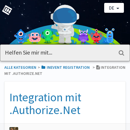
DE
ALLE KATEGORIEN
​>​
​INEVENT REGISTRATION
​>​
INTEGRATION
MIT .AUTHORIZE.NET
Integration mit
.Authorize.Net