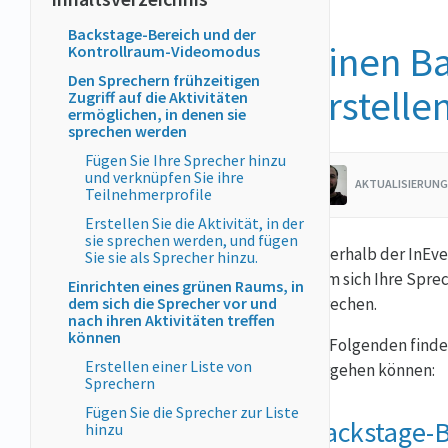
Backstage-Bereich und der
Einen Ba
Kontrollraum-Videomodus
Den Sprechern frühzeitigen
erstelle
Zugriff auf die Aktivitäten
ermöglichen, in denen sie
sprechen werden
Fügen Sie Ihre Sprecher hinzu
und verknüpfen Sie ihre
AKTUALISIERUNG
Teilnehmerprofile
Erstellen Sie die Aktivität, in der
sie sprechen werden, und fügen
Innerhalb der InEve
Sie sie als Sprecher hinzu.
dem sich Ihre Sprec
Einrichten eines grünen Raums, in
dem sich die Sprecher vor und
sprechen.
nach ihren Aktivitäten treffen
können
Im Folgenden finden
Erstellen einer Liste von
vorgehen können:
Sprechern
Fügen Sie die Sprecher zur Liste
Backstage-B
hinzu