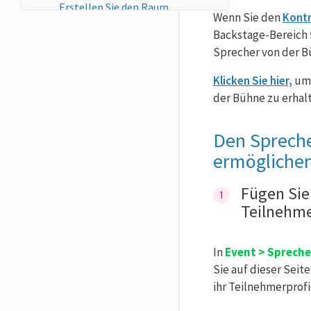
Erstellen Sie den Raum
Wenn Sie den
Kont
Verlinken Sie die Liste mit dem
Backstage-Bereich f
Raum
Sprecher von der B
Erstellen einer unsichtbaren
Aktivität
Klicken Sie hier,
um 
Privat Chat
der Bühne zu erhal
Den Sprecher
ermöglichen
Fügen Sie
Teilnehme
In
Event > Spreche
Sie auf dieser Seit
ihr Teilnehmerprofi