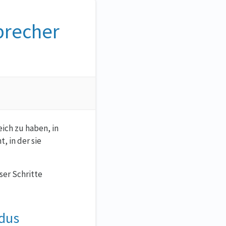
precher
ich zu haben, in
, in der sie
ser Schritte
dus