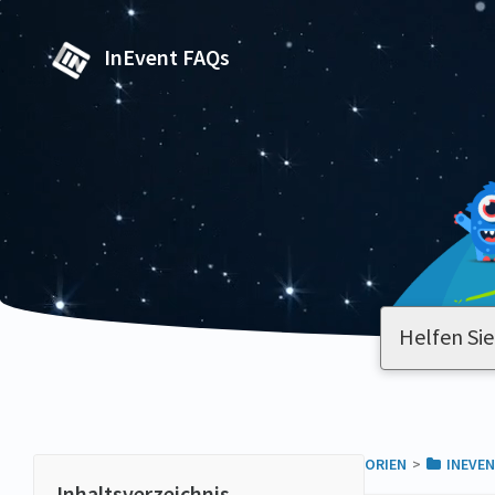
InEvent FAQs
ALLE KATEGORIEN
​>​
​INEVE