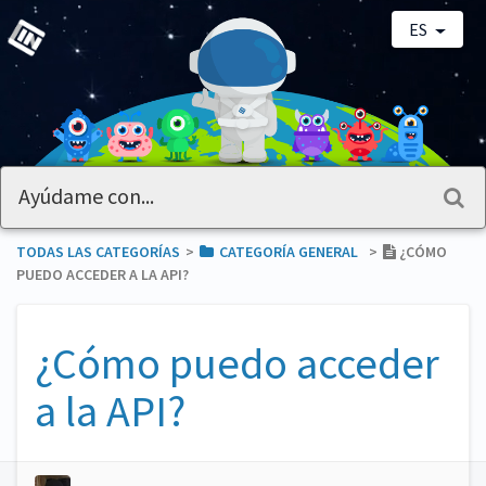
ES
TODAS LAS CATEGORÍAS
​>​
​CATEGORÍA GENERAL
​>​
¿CÓMO
PUEDO ACCEDER A LA API?
¿Cómo puedo acceder
a la API?