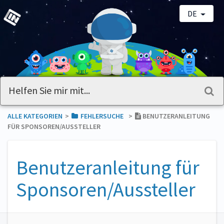
DE
ALLE KATEGORIEN
​>​
​FEHLERSUCHE
​>​
BENUTZERANLEITUNG
FÜR SPONSOREN/AUSSTELLER
Benutzeranleitung für
Sponsoren/Aussteller