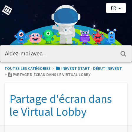
FR
TOUTES LES CATÉGORIES
​>​
​INEVENT START - DÉBUT INEVENT
>​
PARTAGE D'ÉCRAN DANS LE VIRTUAL LOBBY
Partage d'écran dans
le Virtual Lobby