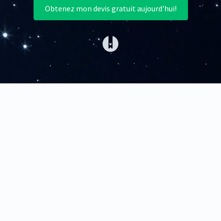
Obtenez mon devis gratuit aujourd'hui!
(opens in a new tab)