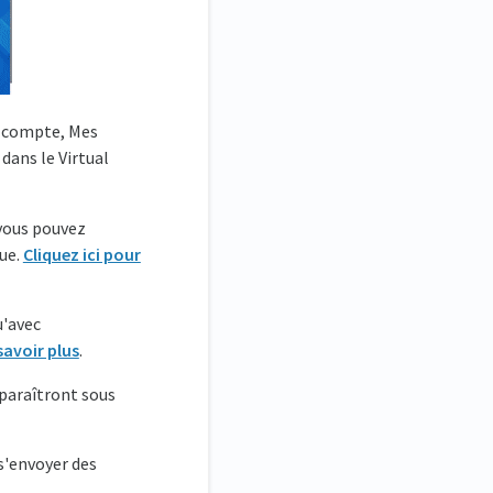
n compte, Mes
dans le Virtual
 vous pouvez
ue.
Cliquez ici pour
u'avec
savoir plus
.
pparaîtront sous
 s'envoyer des