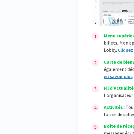
Menu supérie
billets, Mon a
Lobby.
Cliquez 
Carte de bien
également déci
en savoir plus
.
Fil d'Actualit
l'organisateur
Activités
: Tou
forme de salles
Boîte de réce
messages écri