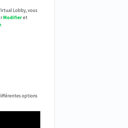
Virtual Lobby, vous
ur
Modifier
et
e
.
différentes options