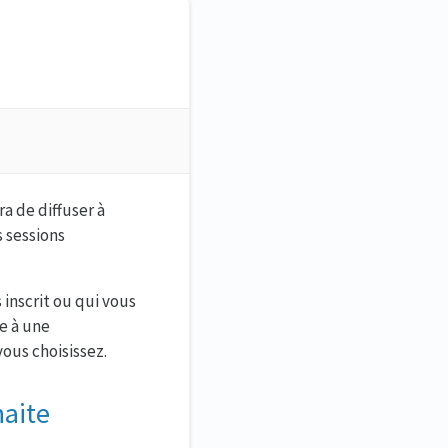
a de diffuser à
 sessions
 inscrit ou qui vous
e à une
ous choisissez.
haite