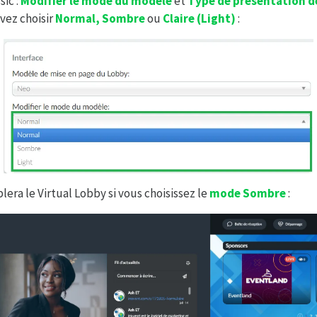
sic :
Modifier
le mode du modele
et
Type de présentation de
vez choisir
Normal,
Sombre
ou
Claire (Light)
:
lera le Virtual Lobby si vous choisissez le
mode Sombre
: