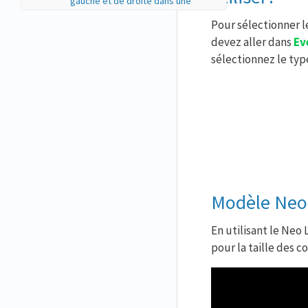
gauche et de droite dans une
session ?
Pour sélectionner l
Modèle Classique
devez aller dans
Ev
Que verront mes participants
sélectionnez le typ
sur la page principale du Virtual
Lobby si j'utilise la mise en page
classique?
Effondrement de la zone de
networking
Que verront mes participants à
l'intérieur de la salle si j'utilise la
disposition classique ?
Modèle Neo
En utilisant le Neo
pour la taille des c