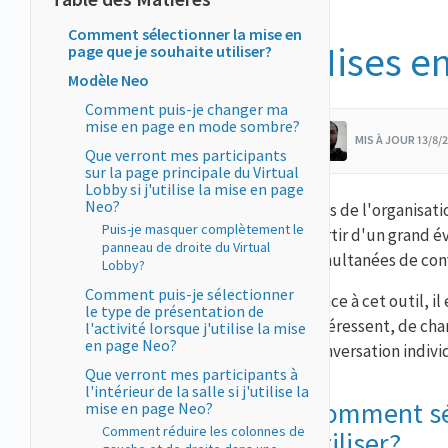
Comment sélectionner la mise en
Mises en
page que je souhaite utiliser?
Modèle Neo
Comment puis-je changer ma
mise en page en mode sombre?
MIS À JOUR 13/8
Que verront mes participants
sur la page principale du Virtual
Lobby si j'utilise la mise en page
Neo?
Lors de l'organisat
Puis-je masquer complètement le
partir d'un grand 
panneau de droite du Virtual
simultanées de conv
Lobby?
Comment puis-je sélectionner
Grâce à cet outil, i
le type de présentation de
intéressent, de cha
l'activité lorsque j'utilise la mise
en page Neo?
conversation indivi
Que verront mes participants à
l'intérieur de la salle si j'utilise la
Comment sél
mise en page Neo?
Comment réduire les colonnes de
utiliser?