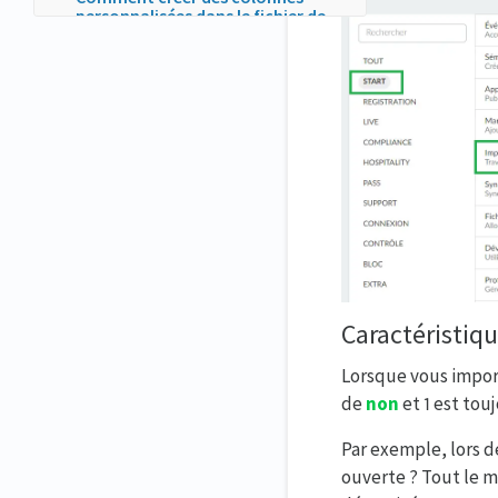
personnalisées dans le fichier de
démonstration ?
Centre d'importation
Résolution des erreurs
d'importation
Erreurs les plus fréquentes lors
de l'importation d'activités à
l'agenda
Erreurs les plus fréquentes lors
de l'importation de participants
Importation de tags, de
sponsors et de conférenciers aux
activités
Caractéristiqu
Comment puis-je exporter une
feuille de calcul ?
Lorsque vous import
Est-il possible d'avoir un
de
non
et 1 est to
rapport affichant les activités
auxquelles le participant est
Par exemple, lors de
inscrit ?
ouverte ? Tout le mo