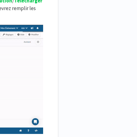
ation
/
Télécharger
devrez remplir les