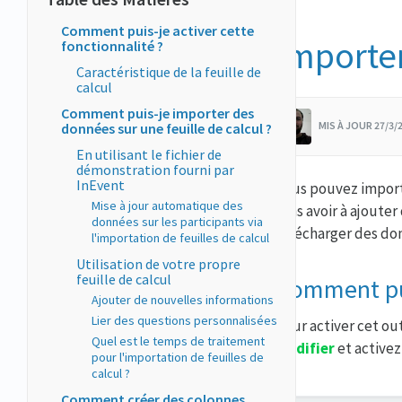
Comment puis-je activer cette
Importer
fonctionnalité ?
Caractéristique de la feuille de
calcul
Comment puis-je importer des
MIS À JOUR 27/3
données sur une feuille de calcul ?
En utilisant le fichier de
démonstration fourni par
InEvent
Vous pouvez importe
Mise à jour automatique des
sans avoir à ajouter
données sur les participants via
télécharger des don
l'importation de feuilles de calcul
Utilisation de votre propre
feuille de calcul
Comment puis
Ajouter de nouvelles informations
Lier des questions personnalisées
Pour activer cet out
Quel est le temps de traitement
Modifier
et activez
pour l'importation de feuilles de
calcul ?
Comment créer des colonnes