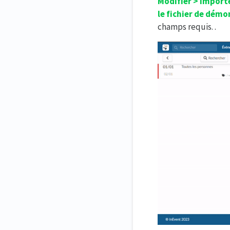
Modifier > Import
le fichier de dém
champs requis. .