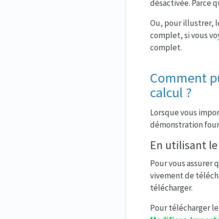
désactivée. Parce qu
Ou, pour illustrer, l
complet, si vous voy
complet.
Comment pui
calcul ?
Lorsque vous import
démonstration fourn
En utilisant l
Pour vous assurer 
vivement de télécha
télécharger.
Pour télécharger le