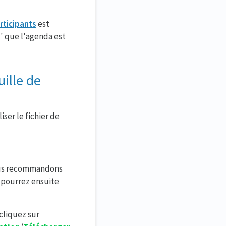
rticipants
est
1' que l'agenda est
ille de
ser le fichier de
ous recommandons
s pourrez ensuite
cliquez sur