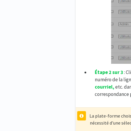
Étape 2 sur 3
: C
numéro de la lign
courriel,
etc. dan
correspondance p
La plate-forme chois
nécessité d'une séle