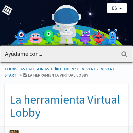
ES
TODAS LAS CATEGORÍAS
​>​
​COMIENZO INEVENT - INEVENT
START
​>​
LA HERRAMIENTA VIRTUAL LOBBY
La herramienta Virtual
Lobby