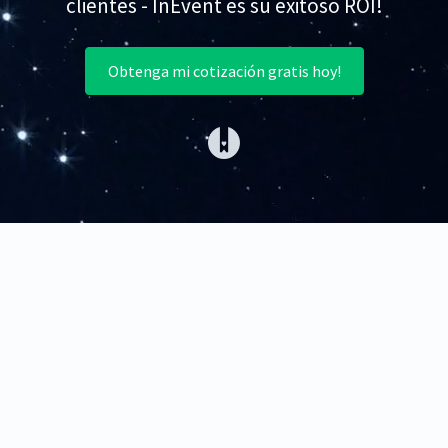
clientes - InEvent es su exitoso ROI!
Obtenga mi cotización gratis hoy!
(opens in a new tab)