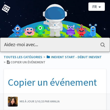
FR
TOUTES LES CATÉGORIES
​>​
​INEVENT START - DÉBUT INEVENT
>​
COPIER UN ÉVÉNEMENT
Copier un événement
MIS À JOUR 3/10/25 PAR AMALIA